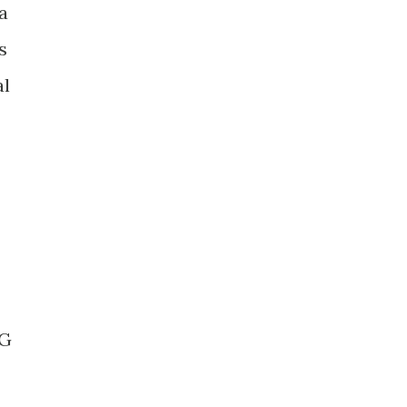
a
s
al
RG