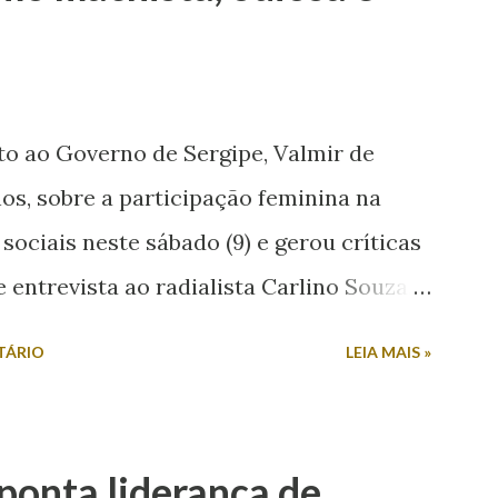
to ao Governo de Sergipe, Valmir de
os, sobre a participação feminina na
 sociais neste sábado (9) e gerou críticas
entrevista ao radialista Carlino Souza,
uestionado sobre a possibilidade de sua
TÁRIO
LEIA MAIS »
tivo. Em resposta, afirmou: “Mulher
tica não. Mulher em política, esqueça!”.
unicadora de Poço Verde, Laís Araújo, que
aponta liderança de