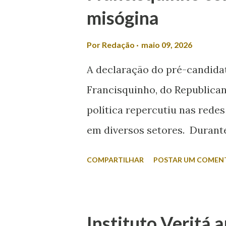
misógina
Por
Redação
maio 09, 2026
A declaração do pré-candida
Francisquinho, do Republican
política repercutiu nas redes
em diversos setores. Durante 
da Itabaiana FM, Valmir foi q
COMPARTILHAR
POSTAR UM COMEN
esposa disputar um cargo ele
minha não se envolve em polí
A fala foi criticada pela com
Instituto Veritá 