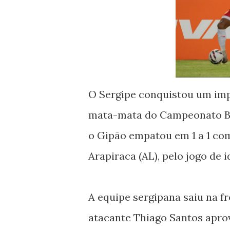
O Sergipe conquistou um impo
mata-mata do Campeonato Bras
o Gipão empatou em 1 a 1 co
Arapiraca (AL), pelo jogo de 
A equipe sergipana saiu na f
atacante Thiago Santos apro