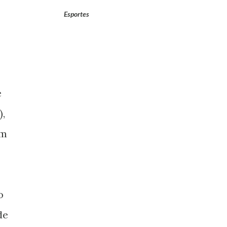
Esportes
e
),
em
o
de