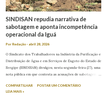
dos candidatos. Nesse...
SINDISAN repudia narrativa de
sabotagem e aponta incompetência
operacional da Iguá
Por
Redação
abril 28, 2026
O Sindicato dos Trabalhadores na Indústria da Purificação e
Distribuição de Água e em Serviços de Esgoto do Estado de
Sergipe (SINDISAN) divulgou, nesta segunda-feira (27), uma
nota pública em que contesta as acusações de sabotagem
relacionadas aos recentes episódios de falta de água em
COMPARTILHAR
POSTAR UM COMENTÁRIO
Aracaju e região metropolitana. A entidade atribui o
LEIA MAIS »
problema a falhas operacionais da concessionária Iguá
Saneamento e critica a postura do Governo do Estado.