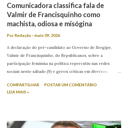
Comunicadora classifica fala de
Valmir de Francisquinho como
machista, odiosa e misógina
Por
Redação
maio 09, 2026
A declaração do pré-candidato ao Governo de Sergipe,
Valmir de Francisquinho, do Republicanos, sobre a
participação feminina na política repercutiu nas redes
sociais neste sábado (9) e gerou críticas em diversos
setores. Durante entrevista ao radialista Carlino Souza, da
COMPARTILHAR
POSTAR UM COMENTÁRIO
Itabaiana FM, Valmir foi questionado sobre a possibilidade
LEIA MAIS »
de sua esposa disputar um cargo eletivo. Em resposta,
afirmou: “Mulher minha não se envolve em política não.
Mulher em política, esqueça!”. A fala foi criticada pela
comunicadora de Poço Verde, Laís Araújo, que classificou a
declaração como machista e misógina. Por meio das redes