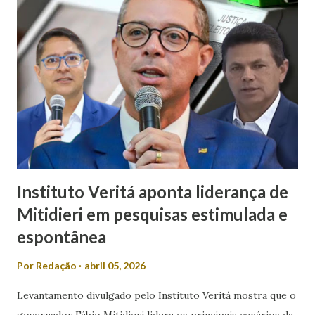
sociais, Laís afirmou que discursos desse tipo contribuem
para o desrespeito e a exclusão das mulheres dos espaços
de poder. “Em meio a muitos casos de feminicídio,
misoginia e desrespeito, tem pré-candidato espalhando
machismo com as mulheres. Mulher em política, esqueça! É
isso que Valmir de Francisquinho disse ao ser questionado
se a sua mulher poderia ser uma...
Instituto Veritá aponta liderança de
Mitidieri em pesquisas estimulada e
espontânea
Por
Redação
abril 05, 2026
Levantamento divulgado pelo Instituto Veritá mostra que o