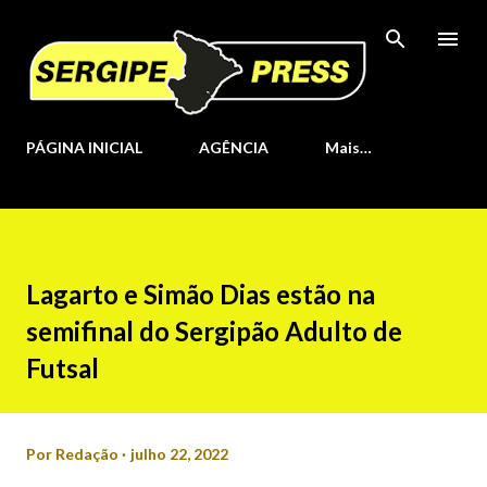
Pular para o conteúdo principal
PÁGINA INICIAL
AGÊNCIA
Mais…
Lagarto e Simão Dias estão na
semifinal do Sergipão Adulto de
Futsal
Por
Redação
julho 22, 2022