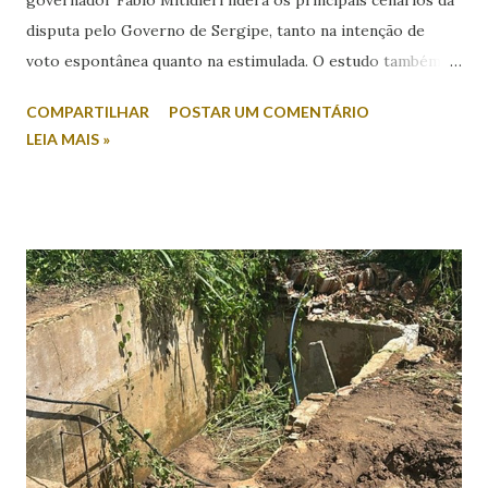
governador Fábio Mitidieri lidera os principais cenários da
disputa pelo Governo de Sergipe, tanto na intenção de
voto espontânea quanto na estimulada. O estudo também
revela índices relevantes de rejeição entre os nomes
COMPARTILHAR
POSTAR UM COMENTÁRIO
colocados. Na intenção espontânea, quando o eleitor
LEIA MAIS »
responde sem a apresentação de candidatos, Mitidieri
aparece com 45,2% das citações. Em seguida, surge Valmir
de Francisquinho, com 39,2%, enquanto Ricardo Marques
registra 9,8%. Outros nomes somam 5,9%. Já no cenário
estimulado, em que os candidatos são apresentados ao
entrevistado, Mitidieri mantém a liderança com 44,2%,
seguido por Valmir de Francisquinho, com 34,5%. Ricardo
Marques aparece com 17,6%, enquanto outros somam 3,7%.
O índice de eleitores indecisos, que não souberam ou
preferiram não responder, além de votos brancos e nulos,
chega a 22,6%. O levantamento também mediu a rejeição