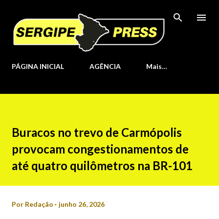
Pular para o conteúdo principal
PÁGINA INICIAL
AGÊNCIA
Mais…
Buracos no trevo de Carmópolis
provocam congestionamentos de
até quatro quilômetros na BR-101
Por
Redação
junho 26, 2026