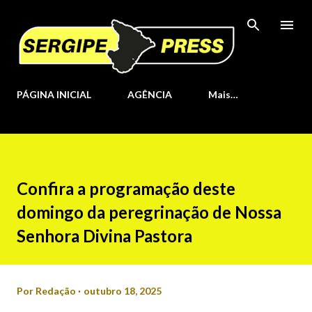
Pular para o conteúdo principal
PÁGINA INICIAL
AGÊNCIA
Mais…
Confira a programação deste
domingo da peregrinação de Nossa
Senhora Divina Pastora
Por
Redação
outubro 18, 2025