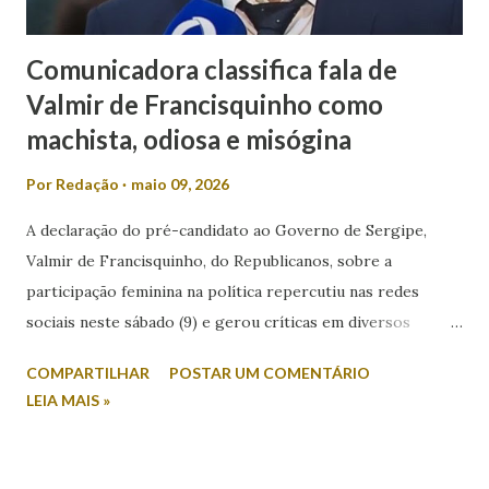
Comunicadora classifica fala de
Valmir de Francisquinho como
machista, odiosa e misógina
Por
Redação
maio 09, 2026
A declaração do pré-candidato ao Governo de Sergipe,
Valmir de Francisquinho, do Republicanos, sobre a
participação feminina na política repercutiu nas redes
sociais neste sábado (9) e gerou críticas em diversos
setores. Durante entrevista ao radialista Carlino Souza, da
COMPARTILHAR
POSTAR UM COMENTÁRIO
Itabaiana FM, Valmir foi questionado sobre a possibilidade
LEIA MAIS »
de sua esposa disputar um cargo eletivo. Em resposta,
afirmou: “Mulher minha não se envolve em política não.
Mulher em política, esqueça!”. A fala foi criticada pela