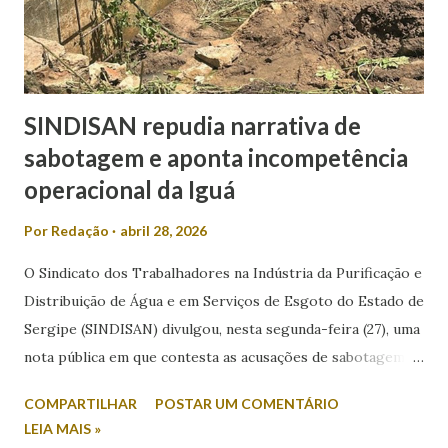
chega a 22,6%. O levantamento também mediu a rejeição
dos candidatos. Nesse...
SINDISAN repudia narrativa de
sabotagem e aponta incompetência
operacional da Iguá
Por
Redação
abril 28, 2026
O Sindicato dos Trabalhadores na Indústria da Purificação e
Distribuição de Água e em Serviços de Esgoto do Estado de
Sergipe (SINDISAN) divulgou, nesta segunda-feira (27), uma
nota pública em que contesta as acusações de sabotagem
relacionadas aos recentes episódios de falta de água em
COMPARTILHAR
POSTAR UM COMENTÁRIO
Aracaju e região metropolitana. A entidade atribui o
LEIA MAIS »
problema a falhas operacionais da concessionária Iguá