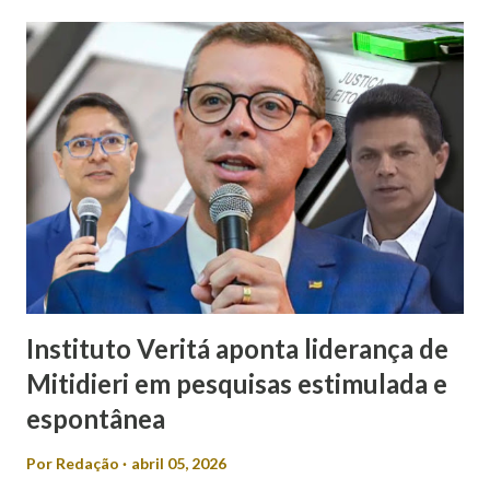
comunicadora de Poço Verde, Laís Araújo, que classificou a
declaração como machista e misógina. Por meio das redes
sociais, Laís afirmou que discursos desse tipo contribuem
para o desrespeito e a exclusão das mulheres dos espaços
de poder. “Em meio a muitos casos de feminicídio,
misoginia e desrespeito, tem pré-candidato espalhando
machismo com as mulheres. Mulher em política, esqueça! É
isso que Valmir de Francisquinho disse ao ser questionado
se a sua mulher poderia ser uma...
Instituto Veritá aponta liderança de
Mitidieri em pesquisas estimulada e
espontânea
Por
Redação
abril 05, 2026