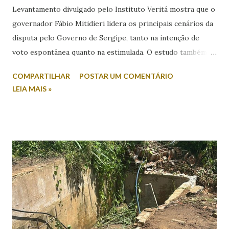
Levantamento divulgado pelo Instituto Veritá mostra que o
governador Fábio Mitidieri lidera os principais cenários da
disputa pelo Governo de Sergipe, tanto na intenção de
voto espontânea quanto na estimulada. O estudo também
revela índices relevantes de rejeição entre os nomes
COMPARTILHAR
POSTAR UM COMENTÁRIO
colocados. Na intenção espontânea, quando o eleitor
LEIA MAIS »
responde sem a apresentação de candidatos, Mitidieri
aparece com 45,2% das citações. Em seguida, surge Valmir
de Francisquinho, com 39,2%, enquanto Ricardo Marques
registra 9,8%. Outros nomes somam 5,9%. Já no cenário
estimulado, em que os candidatos são apresentados ao
entrevistado, Mitidieri mantém a liderança com 44,2%,
seguido por Valmir de Francisquinho, com 34,5%. Ricardo
Marques aparece com 17,6%, enquanto outros somam 3,7%.
O índice de eleitores indecisos, que não souberam ou
preferiram não responder, além de votos brancos e nulos,