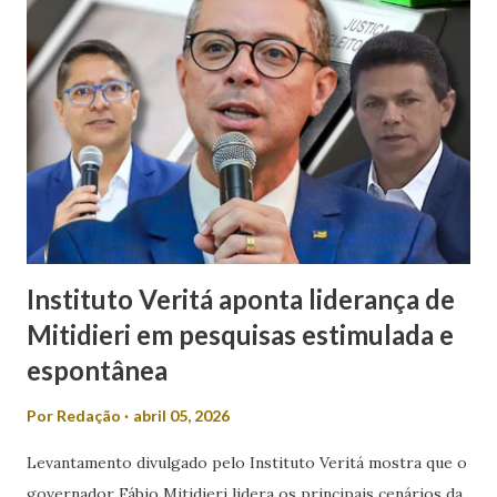
sociais, Laís afirmou que discursos desse tipo contribuem
para o desrespeito e a exclusão das mulheres dos espaços
de poder. “Em meio a muitos casos de feminicídio,
misoginia e desrespeito, tem pré-candidato espalhando
machismo com as mulheres. Mulher em política, esqueça! É
isso que Valmir de Francisquinho disse ao ser questionado
se a sua mulher poderia ser uma...
Instituto Veritá aponta liderança de
Mitidieri em pesquisas estimulada e
espontânea
Por
Redação
abril 05, 2026
Levantamento divulgado pelo Instituto Veritá mostra que o
governador Fábio Mitidieri lidera os principais cenários da