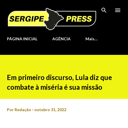
Pular para o conteúdo principal
PÁGINA INICIAL
AGÊNCIA
Mais…
Em primeiro discurso, Lula diz que
combate à miséria é sua missão
Por
Redação
outubro 31, 2022