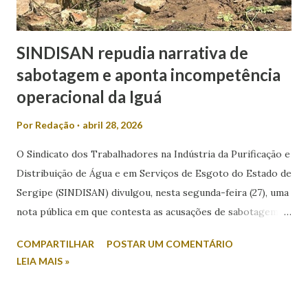
SINDISAN repudia narrativa de
sabotagem e aponta incompetência
operacional da Iguá
Por
Redação
abril 28, 2026
O Sindicato dos Trabalhadores na Indústria da Purificação e
Distribuição de Água e em Serviços de Esgoto do Estado de
Sergipe (SINDISAN) divulgou, nesta segunda-feira (27), uma
nota pública em que contesta as acusações de sabotagem
relacionadas aos recentes episódios de falta de água em
COMPARTILHAR
POSTAR UM COMENTÁRIO
Aracaju e região metropolitana. A entidade atribui o
LEIA MAIS »
problema a falhas operacionais da concessionária Iguá
Saneamento e critica a postura do Governo do Estado.
Segundo o sindicato, após reunião com técnicos da