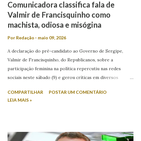
Comunicadora classifica fala de
Valmir de Francisquinho como
machista, odiosa e misógina
Por
Redação
maio 09, 2026
A declaração do pré-candidato ao Governo de Sergipe,
Valmir de Francisquinho, do Republicanos, sobre a
participação feminina na política repercutiu nas redes
sociais neste sábado (9) e gerou críticas em diversos
setores. Durante entrevista ao radialista Carlino Souza, da
COMPARTILHAR
POSTAR UM COMENTÁRIO
Itabaiana FM, Valmir foi questionado sobre a possibilidade
LEIA MAIS »
de sua esposa disputar um cargo eletivo. Em resposta,
afirmou: “Mulher minha não se envolve em política não.
Mulher em política, esqueça!”. A fala foi criticada pela
comunicadora de Poço Verde, Laís Araújo, que classificou a
declaração como machista e misógina. Por meio das redes