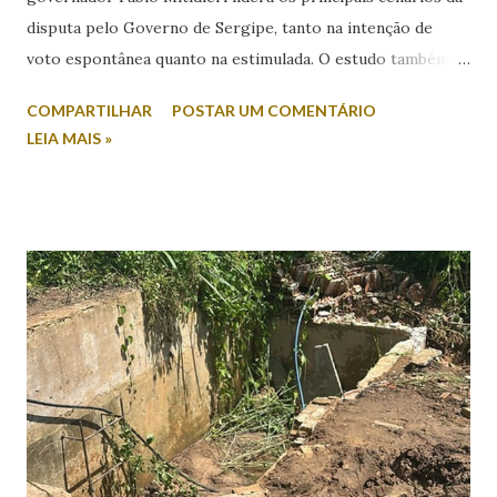
disputa pelo Governo de Sergipe, tanto na intenção de
voto espontânea quanto na estimulada. O estudo também
revela índices relevantes de rejeição entre os nomes
COMPARTILHAR
POSTAR UM COMENTÁRIO
colocados. Na intenção espontânea, quando o eleitor
LEIA MAIS »
responde sem a apresentação de candidatos, Mitidieri
aparece com 45,2% das citações. Em seguida, surge Valmir
de Francisquinho, com 39,2%, enquanto Ricardo Marques
registra 9,8%. Outros nomes somam 5,9%. Já no cenário
estimulado, em que os candidatos são apresentados ao
entrevistado, Mitidieri mantém a liderança com 44,2%,
seguido por Valmir de Francisquinho, com 34,5%. Ricardo
Marques aparece com 17,6%, enquanto outros somam 3,7%.
O índice de eleitores indecisos, que não souberam ou
preferiram não responder, além de votos brancos e nulos,
chega a 22,6%. O levantamento também mediu a rejeição
dos candidatos. Nesse...