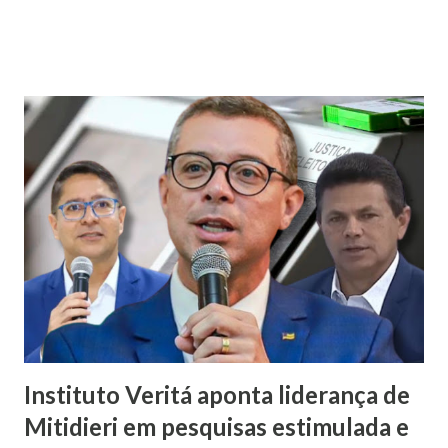
de sua esposa disputar um cargo eletivo. Em resposta,
afirmou: “Mulher minha não se envolve em política não.
Mulher em política, esqueça!”. A fala foi criticada pela
comunicadora de Poço Verde, Laís Araújo, que classificou a
declaração como machista e misógina. Por meio das redes
sociais, Laís afirmou que discursos desse tipo contribuem
para o desrespeito e a exclusão das mulheres dos espaços
de poder. “Em meio a muitos casos de feminicídio,
misoginia e desrespeito, tem pré-candidato espalhando
machismo com as mulheres. Mulher em política, esqueça! É
isso que Valmir de Francisquinho disse ao ser questionado
se a sua mulher poderia ser uma...
Instituto Veritá aponta liderança de
Mitidieri em pesquisas estimulada e