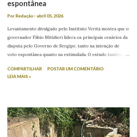
espontânea
Por
Redação
abril 05, 2026
Levantamento divulgado pelo Instituto Veritá mostra que o
governador Fábio Mitidieri lidera os principais cenários da
disputa pelo Governo de Sergipe, tanto na intenção de
voto espontânea quanto na estimulada. O estudo também
revela índices relevantes de rejeição entre os nomes
COMPARTILHAR
POSTAR UM COMENTÁRIO
colocados. Na intenção espontânea, quando o eleitor
LEIA MAIS »
responde sem a apresentação de candidatos, Mitidieri
aparece com 45,2% das citações. Em seguida, surge Valmir
de Francisquinho, com 39,2%, enquanto Ricardo Marques
registra 9,8%. Outros nomes somam 5,9%. Já no cenário
estimulado, em que os candidatos são apresentados ao
entrevistado, Mitidieri mantém a liderança com 44,2%,
seguido por Valmir de Francisquinho, com 34,5%. Ricardo