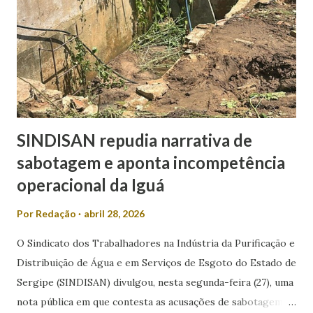
Marques aparece com 17,6%, enquanto outros somam 3,7%.
O índice de eleitores indecisos, que não souberam ou
preferiram não responder, além de votos brancos e nulos,
chega a 22,6%. O levantamento também mediu a rejeição
dos candidatos. Nesse...
SINDISAN repudia narrativa de
sabotagem e aponta incompetência
operacional da Iguá
Por
Redação
abril 28, 2026
O Sindicato dos Trabalhadores na Indústria da Purificação e
Distribuição de Água e em Serviços de Esgoto do Estado de
Sergipe (SINDISAN) divulgou, nesta segunda-feira (27), uma
nota pública em que contesta as acusações de sabotagem