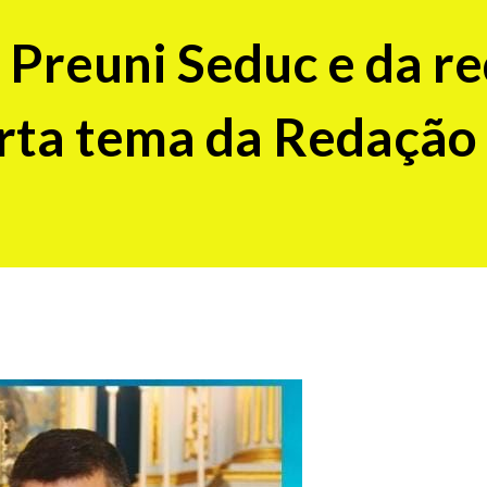
 Preuni Seduc e da r
erta tema da Redação