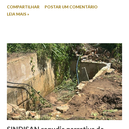
revela índices relevantes de rejeição entre os nomes
COMPARTILHAR
POSTAR UM COMENTÁRIO
colocados. Na intenção espontânea, quando o eleitor
LEIA MAIS »
responde sem a apresentação de candidatos, Mitidieri
aparece com 45,2% das citações. Em seguida, surge Valmir
de Francisquinho, com 39,2%, enquanto Ricardo Marques
registra 9,8%. Outros nomes somam 5,9%. Já no cenário
estimulado, em que os candidatos são apresentados ao
entrevistado, Mitidieri mantém a liderança com 44,2%,
seguido por Valmir de Francisquinho, com 34,5%. Ricardo
Marques aparece com 17,6%, enquanto outros somam 3,7%.
O índice de eleitores indecisos, que não souberam ou
preferiram não responder, além de votos brancos e nulos,
chega a 22,6%. O levantamento também mediu a rejeição
dos candidatos. Nesse...