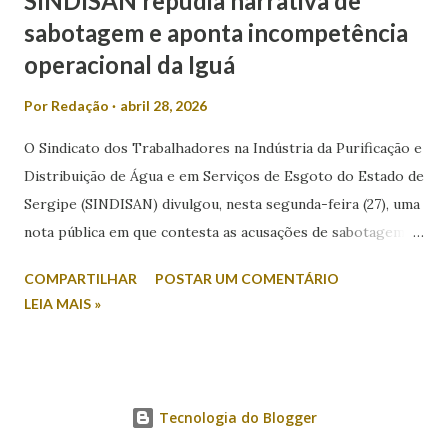
SINDISAN repudia narrativa de
sabotagem e aponta incompetência
operacional da Iguá
Por
Redação
abril 28, 2026
O Sindicato dos Trabalhadores na Indústria da Purificação e
Distribuição de Água e em Serviços de Esgoto do Estado de
Sergipe (SINDISAN) divulgou, nesta segunda-feira (27), uma
nota pública em que contesta as acusações de sabotagem
relacionadas aos recentes episódios de falta de água em
COMPARTILHAR
POSTAR UM COMENTÁRIO
Aracaju e região metropolitana. A entidade atribui o
LEIA MAIS »
problema a falhas operacionais da concessionária Iguá
Saneamento e critica a postura do Governo do Estado.
Segundo o sindicato, após reunião com técnicos da
Companhia de Saneamento de Sergipe, o sistema de
Tecnologia do Blogger
abastecimento da região afetada, que inclui Zona de