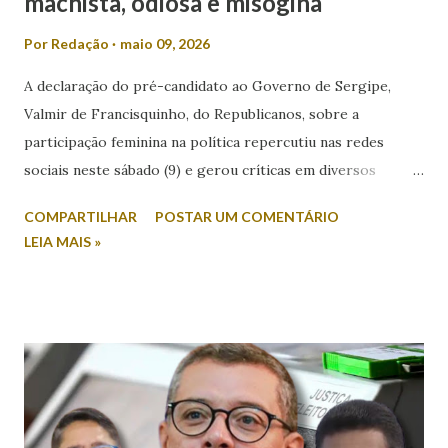
machista, odiosa e misógina
Por
Redação
maio 09, 2026
A declaração do pré-candidato ao Governo de Sergipe,
Valmir de Francisquinho, do Republicanos, sobre a
participação feminina na política repercutiu nas redes
sociais neste sábado (9) e gerou críticas em diversos
setores. Durante entrevista ao radialista Carlino Souza, da
COMPARTILHAR
POSTAR UM COMENTÁRIO
Itabaiana FM, Valmir foi questionado sobre a possibilidade
LEIA MAIS »
de sua esposa disputar um cargo eletivo. Em resposta,
afirmou: “Mulher minha não se envolve em política não.
Mulher em política, esqueça!”. A fala foi criticada pela
comunicadora de Poço Verde, Laís Araújo, que classificou a
declaração como machista e misógina. Por meio das redes
sociais, Laís afirmou que discursos desse tipo contribuem
para o desrespeito e a exclusão das mulheres dos espaços