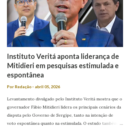
de poder. “Em meio a muitos casos de feminicídio,
misoginia e desrespeito, tem pré-candidato espalhando
machismo com as mulheres. Mulher em política, esqueça! É
isso que Valmir de Francisquinho disse ao ser questionado
se a sua mulher poderia ser uma...
Instituto Veritá aponta liderança de
Mitidieri em pesquisas estimulada e
espontânea
Por
Redação
abril 05, 2026
Levantamento divulgado pelo Instituto Veritá mostra que o
governador Fábio Mitidieri lidera os principais cenários da
disputa pelo Governo de Sergipe, tanto na intenção de
voto espontânea quanto na estimulada. O estudo também