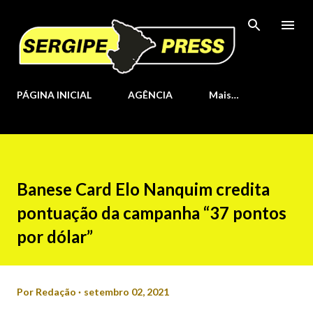
Pular para o conteúdo principal
PÁGINA INICIAL
AGÊNCIA
Mais…
Banese Card Elo Nanquim credita
pontuação da campanha “37 pontos
por dólar”
Por
Redação
setembro 02, 2021