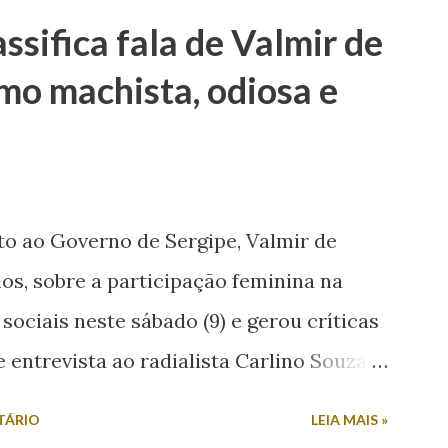
sifica fala de Valmir de
mo machista, odiosa e
to ao Governo de Sergipe, Valmir de
os, sobre a participação feminina na
 sociais neste sábado (9) e gerou críticas
entrevista ao radialista Carlino Souza,
uestionado sobre a possibilidade de sua
TÁRIO
LEIA MAIS »
tivo. Em resposta, afirmou: “Mulher