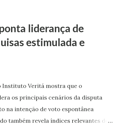
tica não. Mulher em política, esqueça!”.
unicadora de Poço Verde, Laís Araújo, que
aponta liderança de
o machista e misógina. Por meio das
uisas estimulada e
que discursos desse tipo contribuem para
as mulheres dos espaços de poder. “Em
icídio, misoginia e desrespeito, tem pré-
smo com as mulheres. Mulher em
Instituto Veritá mostra que o
 Valmir de Francisquinho disse ao ser
dera os principais cenários da disputa
poderia ser uma...
to na intenção de voto espontânea
do também revela índices relevantes de