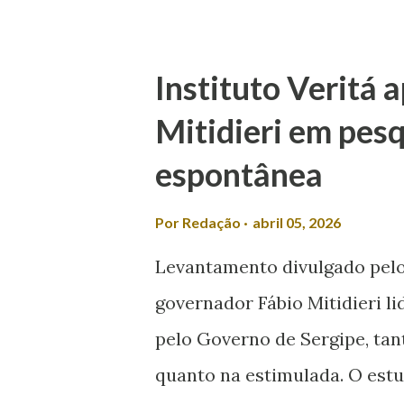
minha não se envolve em polí
A fala foi criticada pela com
Instituto Veritá 
classificou a declaração com
Mitidieri em pesq
redes sociais, Laís afirmou 
espontânea
o desrespeito e a exclusão d
meio a muitos casos de femin
Por
Redação
abril 05, 2026
candidato espalhando machi
Levantamento divulgado pelo 
política, esqueça! É isso que
governador Fábio Mitidieri li
questionado se a sua mulher 
pelo Governo de Sergipe, tan
quanto na estimulada. O estu