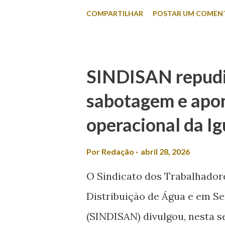
rejeição entre os nomes col
COMPARTILHAR
POSTAR UM COMEN
o eleitor responde sem a apr
aparece com 45,2% das citaçõ
Francisquinho, com 39,2%, e
SINDISAN repudia
Outros nomes somam 5,9%. Já
sabotagem e apo
candidatos são apresentados 
operacional da I
liderança com 44,2%, seguid
34,5%. Ricardo Marques apa
Por
Redação
abril 28, 2026
3,7%. O índice de eleitores 
O Sindicato dos Trabalhadore
não responder, além de votos
Distribuição de Água e em Se
levantamento também mediu a 
(SINDISAN) divulgou, nesta s