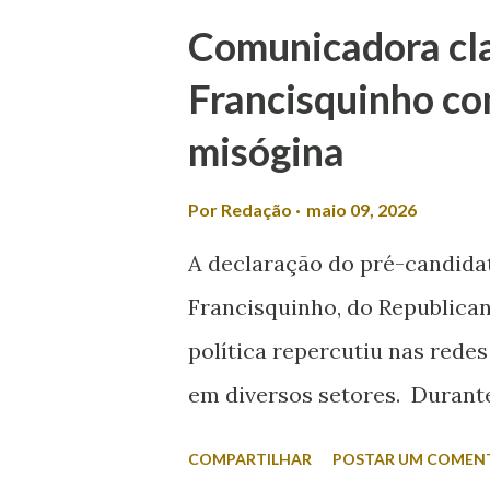
Comunicadora clas
Francisquinho co
misógina
Por
Redação
maio 09, 2026
A declaração do pré-candida
Francisquinho, do Republican
política repercutiu nas redes
em diversos setores. Durante 
da Itabaiana FM, Valmir foi q
COMPARTILHAR
POSTAR UM COMEN
esposa disputar um cargo ele