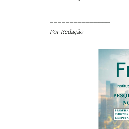
_______________
Por Redação