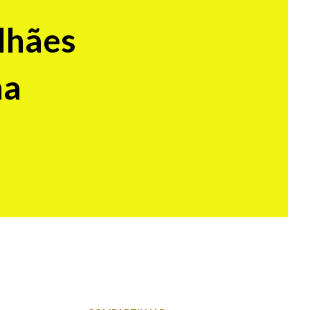
lhães
ha