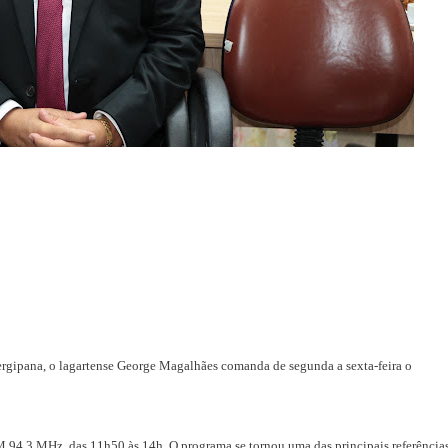
rgipana, o lagartense George Magalhães comanda de segunda a sexta-feira o
 94,3 MHz, das 11h50 às 14h. O programa se tornou uma das principais referência