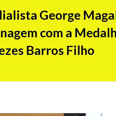
dialista George Maga
enagem com a Medal
zes Barros Filho