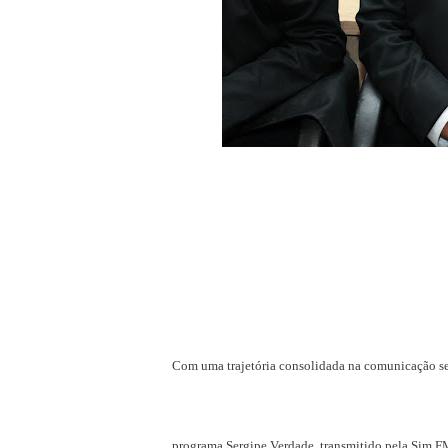
Com uma trajetória consolidada na comunicação se
programa Sergipe Verdade, transmitido pela Sim FM