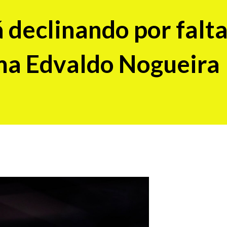
á declinando por falt
rma Edvaldo Nogueira