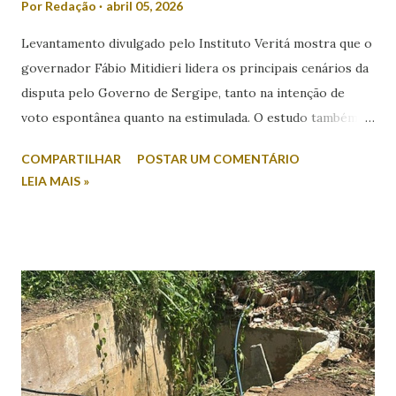
Por
Redação
abril 05, 2026
Levantamento divulgado pelo Instituto Veritá mostra que o
governador Fábio Mitidieri lidera os principais cenários da
disputa pelo Governo de Sergipe, tanto na intenção de
voto espontânea quanto na estimulada. O estudo também
revela índices relevantes de rejeição entre os nomes
COMPARTILHAR
POSTAR UM COMENTÁRIO
colocados. Na intenção espontânea, quando o eleitor
LEIA MAIS »
responde sem a apresentação de candidatos, Mitidieri
aparece com 45,2% das citações. Em seguida, surge Valmir
de Francisquinho, com 39,2%, enquanto Ricardo Marques
registra 9,8%. Outros nomes somam 5,9%. Já no cenário
estimulado, em que os candidatos são apresentados ao
entrevistado, Mitidieri mantém a liderança com 44,2%,
seguido por Valmir de Francisquinho, com 34,5%. Ricardo
Marques aparece com 17,6%, enquanto outros somam 3,7%.
O índice de eleitores indecisos, que não souberam ou