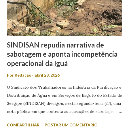
preferiram não responder, além de votos brancos e nulos,
chega a 22,6%. O levantamento também mediu a rejeição
dos candidatos. Nesse...
SINDISAN repudia narrativa de
sabotagem e aponta incompetência
operacional da Iguá
Por
Redação
abril 28, 2026
O Sindicato dos Trabalhadores na Indústria da Purificação e
Distribuição de Água e em Serviços de Esgoto do Estado de
Sergipe (SINDISAN) divulgou, nesta segunda-feira (27), uma
nota pública em que contesta as acusações de sabotagem
relacionadas aos recentes episódios de falta de água em
COMPARTILHAR
POSTAR UM COMENTÁRIO
Aracaju e região metropolitana. A entidade atribui o