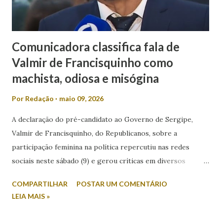
Comunicadora classifica fala de
Valmir de Francisquinho como
machista, odiosa e misógina
Por
Redação
maio 09, 2026
A declaração do pré-candidato ao Governo de Sergipe,
Valmir de Francisquinho, do Republicanos, sobre a
participação feminina na política repercutiu nas redes
sociais neste sábado (9) e gerou críticas em diversos
setores. Durante entrevista ao radialista Carlino Souza, da
COMPARTILHAR
POSTAR UM COMENTÁRIO
Itabaiana FM, Valmir foi questionado sobre a possibilidade
LEIA MAIS »
de sua esposa disputar um cargo eletivo. Em resposta,
afirmou: “Mulher minha não se envolve em política não.