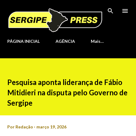
Pular para o conteúdo principal
PÁGINA INICIAL
AGÊNCIA
Mais…
Pesquisa aponta liderança de Fábio
Mitidieri na disputa pelo Governo de
Sergipe
Por
Redação
março 19, 2026