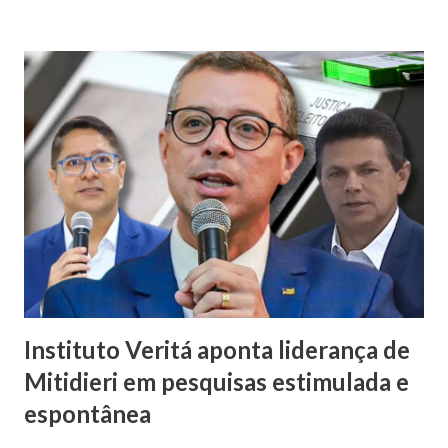
Mulher em política, esqueça!”. A fala foi criticada pela
comunicadora de Poço Verde, Laís Araújo, que classificou a
declaração como machista e misógina. Por meio das redes
sociais, Laís afirmou que discursos desse tipo contribuem
para o desrespeito e a exclusão das mulheres dos espaços
de poder. “Em meio a muitos casos de feminicídio,
misoginia e desrespeito, tem pré-candidato espalhando
machismo com as mulheres. Mulher em política, esqueça! É
isso que Valmir de Francisquinho disse ao ser questionado
se a sua mulher poderia ser uma...
Instituto Veritá aponta liderança de
Mitidieri em pesquisas estimulada e
espontânea