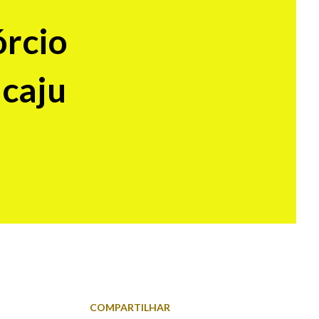
órcio
acaju
COMPARTILHAR