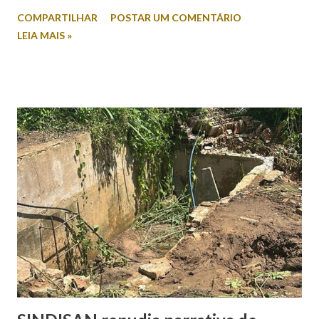
revela índices relevantes de rejeição entre os nomes
COMPARTILHAR
POSTAR UM COMENTÁRIO
colocados. Na intenção espontânea, quando o eleitor
LEIA MAIS »
responde sem a apresentação de candidatos, Mitidieri
aparece com 45,2% das citações. Em seguida, surge Valmir
de Francisquinho, com 39,2%, enquanto Ricardo Marques
registra 9,8%. Outros nomes somam 5,9%. Já no cenário
estimulado, em que os candidatos são apresentados ao
entrevistado, Mitidieri mantém a liderança com 44,2%,
seguido por Valmir de Francisquinho, com 34,5%. Ricardo
Marques aparece com 17,6%, enquanto outros somam 3,7%.
O índice de eleitores indecisos, que não souberam ou
preferiram não responder, além de votos brancos e nulos,
chega a 22,6%. O levantamento também mediu a rejeição
dos candidatos. Nesse...