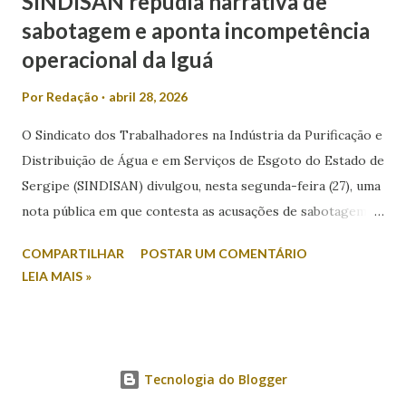
SINDISAN repudia narrativa de
sabotagem e aponta incompetência
operacional da Iguá
Por
Redação
abril 28, 2026
O Sindicato dos Trabalhadores na Indústria da Purificação e
Distribuição de Água e em Serviços de Esgoto do Estado de
Sergipe (SINDISAN) divulgou, nesta segunda-feira (27), uma
nota pública em que contesta as acusações de sabotagem
relacionadas aos recentes episódios de falta de água em
COMPARTILHAR
POSTAR UM COMENTÁRIO
Aracaju e região metropolitana. A entidade atribui o
LEIA MAIS »
problema a falhas operacionais da concessionária Iguá
Saneamento e critica a postura do Governo do Estado.
Segundo o sindicato, após reunião com técnicos da
Companhia de Saneamento de Sergipe, o sistema de
Tecnologia do Blogger
abastecimento da região afetada, que inclui Zona de