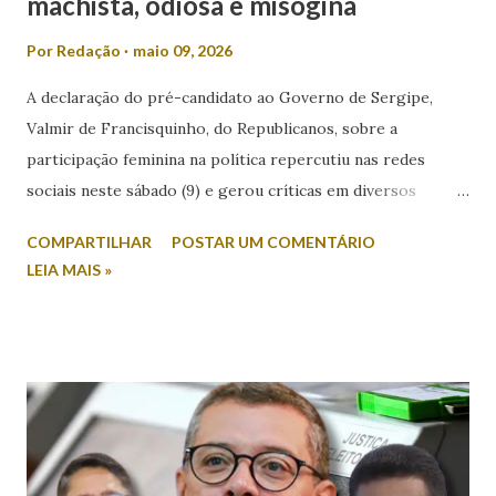
machista, odiosa e misógina
Por
Redação
maio 09, 2026
A declaração do pré-candidato ao Governo de Sergipe,
Valmir de Francisquinho, do Republicanos, sobre a
participação feminina na política repercutiu nas redes
sociais neste sábado (9) e gerou críticas em diversos
setores. Durante entrevista ao radialista Carlino Souza, da
COMPARTILHAR
POSTAR UM COMENTÁRIO
Itabaiana FM, Valmir foi questionado sobre a possibilidade
LEIA MAIS »
de sua esposa disputar um cargo eletivo. Em resposta,
afirmou: “Mulher minha não se envolve em política não.
Mulher em política, esqueça!”. A fala foi criticada pela
comunicadora de Poço Verde, Laís Araújo, que classificou a
declaração como machista e misógina. Por meio das redes
sociais, Laís afirmou que discursos desse tipo contribuem
para o desrespeito e a exclusão das mulheres dos espaços