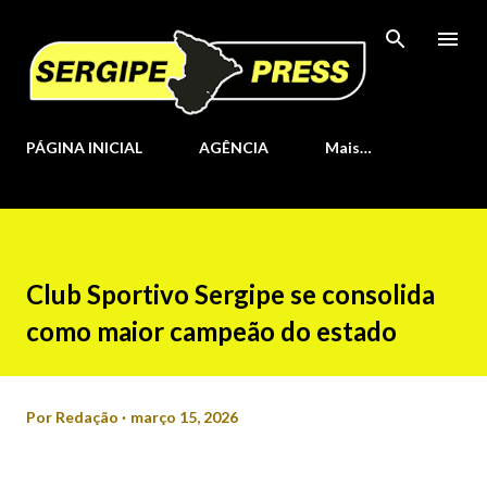
Pular para o conteúdo principal
PÁGINA INICIAL
AGÊNCIA
Mais…
Club Sportivo Sergipe se consolida
como maior campeão do estado
Por
Redação
março 15, 2026