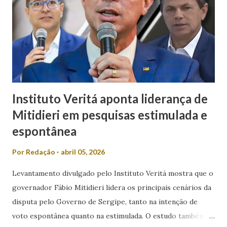
de poder. “Em meio a muitos casos de feminicídio,
misoginia e desrespeito, tem pré-candidato espalhando
machismo com as mulheres. Mulher em política, esqueça! É
isso que Valmir de Francisquinho disse ao ser questionado
se a sua mulher poderia ser uma...
Instituto Veritá aponta liderança de
Mitidieri em pesquisas estimulada e
espontânea
Por
Redação
abril 05, 2026
Levantamento divulgado pelo Instituto Veritá mostra que o
governador Fábio Mitidieri lidera os principais cenários da
disputa pelo Governo de Sergipe, tanto na intenção de
voto espontânea quanto na estimulada. O estudo também