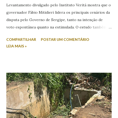
Levantamento divulgado pelo Instituto Veritá mostra que o
governador Fábio Mitidieri lidera os principais cenários da
disputa pelo Governo de Sergipe, tanto na intenção de
voto espontânea quanto na estimulada. O estudo também
revela índices relevantes de rejeição entre os nomes
COMPARTILHAR
POSTAR UM COMENTÁRIO
colocados. Na intenção espontânea, quando o eleitor
LEIA MAIS »
responde sem a apresentação de candidatos, Mitidieri
aparece com 45,2% das citações. Em seguida, surge Valmir
de Francisquinho, com 39,2%, enquanto Ricardo Marques
registra 9,8%. Outros nomes somam 5,9%. Já no cenário
estimulado, em que os candidatos são apresentados ao
entrevistado, Mitidieri mantém a liderança com 44,2%,
seguido por Valmir de Francisquinho, com 34,5%. Ricardo
Marques aparece com 17,6%, enquanto outros somam 3,7%.
O índice de eleitores indecisos, que não souberam ou
preferiram não responder, além de votos brancos e nulos,