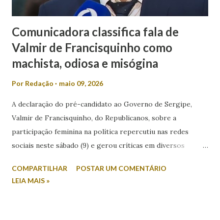
Comunicadora classifica fala de
Valmir de Francisquinho como
machista, odiosa e misógina
Por
Redação
maio 09, 2026
A declaração do pré-candidato ao Governo de Sergipe,
Valmir de Francisquinho, do Republicanos, sobre a
participação feminina na política repercutiu nas redes
sociais neste sábado (9) e gerou críticas em diversos
setores. Durante entrevista ao radialista Carlino Souza, da
COMPARTILHAR
POSTAR UM COMENTÁRIO
Itabaiana FM, Valmir foi questionado sobre a possibilidade
LEIA MAIS »
de sua esposa disputar um cargo eletivo. Em resposta,
afirmou: “Mulher minha não se envolve em política não.
Mulher em política, esqueça!”. A fala foi criticada pela