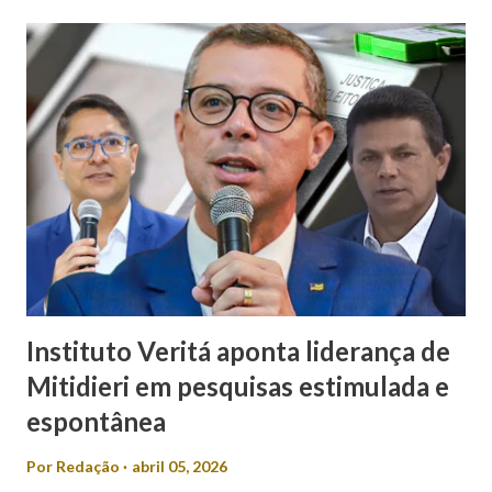
comunicadora de Poço Verde, Laís Araújo, que classificou a
declaração como machista e misógina. Por meio das redes
sociais, Laís afirmou que discursos desse tipo contribuem
para o desrespeito e a exclusão das mulheres dos espaços
de poder. “Em meio a muitos casos de feminicídio,
misoginia e desrespeito, tem pré-candidato espalhando
machismo com as mulheres. Mulher em política, esqueça! É
isso que Valmir de Francisquinho disse ao ser questionado
se a sua mulher poderia ser uma...
Instituto Veritá aponta liderança de
Mitidieri em pesquisas estimulada e
espontânea
Por
Redação
abril 05, 2026