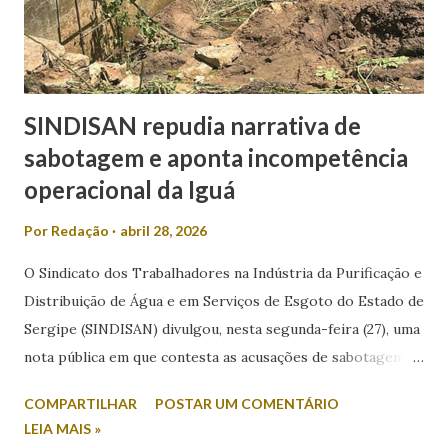
chega a 22,6%. O levantamento também mediu a rejeição
dos candidatos. Nesse...
SINDISAN repudia narrativa de
sabotagem e aponta incompetência
operacional da Iguá
Por
Redação
abril 28, 2026
O Sindicato dos Trabalhadores na Indústria da Purificação e
Distribuição de Água e em Serviços de Esgoto do Estado de
Sergipe (SINDISAN) divulgou, nesta segunda-feira (27), uma
nota pública em que contesta as acusações de sabotagem
relacionadas aos recentes episódios de falta de água em
COMPARTILHAR
POSTAR UM COMENTÁRIO
Aracaju e região metropolitana. A entidade atribui o
LEIA MAIS »
problema a falhas operacionais da concessionária Iguá