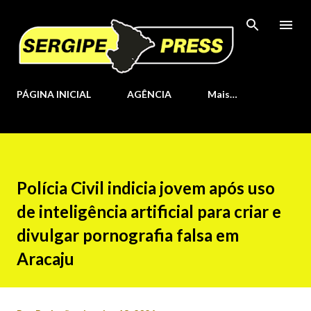
Pular para o conteúdo principal
PÁGINA INICIAL
AGÊNCIA
Mais…
Polícia Civil indicia jovem após uso
de inteligência artificial para criar e
divulgar pornografia falsa em
Aracaju