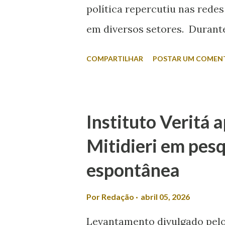
política repercutiu nas redes
em diversos setores. Durante 
da Itabaiana FM, Valmir foi q
COMPARTILHAR
POSTAR UM COMEN
esposa disputar um cargo ele
minha não se envolve em polí
A fala foi criticada pela com
Instituto Veritá 
classificou a declaração com
Mitidieri em pesq
redes sociais, Laís afirmou 
espontânea
o desrespeito e a exclusão d
meio a muitos casos de femin
Por
Redação
abril 05, 2026
candidato espalhando machi
Levantamento divulgado pelo 