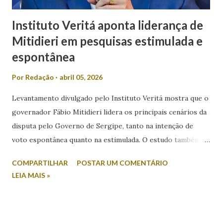
Instituto Veritá aponta liderança de
Mitidieri em pesquisas estimulada e
espontânea
Por
Redação
abril 05, 2026
Levantamento divulgado pelo Instituto Veritá mostra que o
governador Fábio Mitidieri lidera os principais cenários da
disputa pelo Governo de Sergipe, tanto na intenção de
voto espontânea quanto na estimulada. O estudo também
revela índices relevantes de rejeição entre os nomes
COMPARTILHAR
POSTAR UM COMENTÁRIO
colocados. Na intenção espontânea, quando o eleitor
LEIA MAIS »
responde sem a apresentação de candidatos, Mitidieri
aparece com 45,2% das citações. Em seguida, surge Valmir
de Francisquinho, com 39,2%, enquanto Ricardo Marques