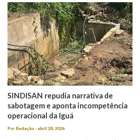
registra 9,8%. Outros nomes somam 5,9%. Já no cenário
estimulado, em que os candidatos são apresentados ao
entrevistado, Mitidieri mantém a liderança com 44,2%,
seguido por Valmir de Francisquinho, com 34,5%. Ricardo
Marques aparece com 17,6%, enquanto outros somam 3,7%.
O índice de eleitores indecisos, que não souberam ou
preferiram não responder, além de votos brancos e nulos,
chega a 22,6%. O levantamento também mediu a rejeição
dos candidatos. Nesse...
SINDISAN repudia narrativa de
sabotagem e aponta incompetência
operacional da Iguá
Por
Redação
abril 28, 2026