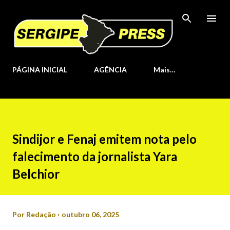
Pular para o conteúdo principal
PÁGINA INICIAL
AGÊNCIA
Mais…
Sindijor e Fenaj emitem nota pelo
falecimento da jornalista Yara
Belchior
Por
Redação
outubro 06, 2025