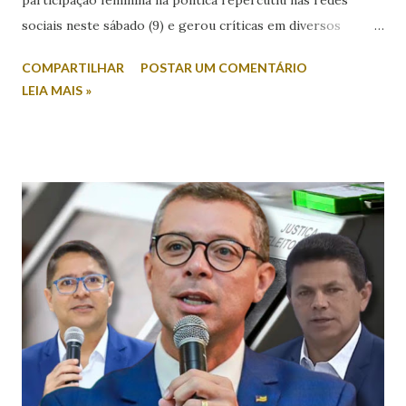
sociais neste sábado (9) e gerou críticas em diversos
setores. Durante entrevista ao radialista Carlino Souza, da
COMPARTILHAR
POSTAR UM COMENTÁRIO
Itabaiana FM, Valmir foi questionado sobre a possibilidade
LEIA MAIS »
de sua esposa disputar um cargo eletivo. Em resposta,
afirmou: “Mulher minha não se envolve em política não.
Mulher em política, esqueça!”. A fala foi criticada pela
comunicadora de Poço Verde, Laís Araújo, que classificou a
declaração como machista e misógina. Por meio das redes
sociais, Laís afirmou que discursos desse tipo contribuem
para o desrespeito e a exclusão das mulheres dos espaços
de poder. “Em meio a muitos casos de feminicídio,
misoginia e desrespeito, tem pré-candidato espalhando
machismo com as mulheres. Mulher em política, esqueça! É
isso que Valmir de Francisquinho disse ao ser questionado
se a sua mulher poderia ser uma...