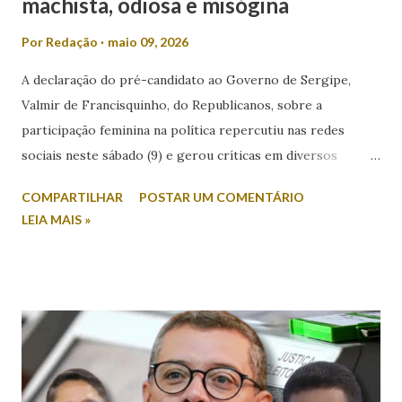
machista, odiosa e misógina
Por
Redação
maio 09, 2026
A declaração do pré-candidato ao Governo de Sergipe,
Valmir de Francisquinho, do Republicanos, sobre a
participação feminina na política repercutiu nas redes
sociais neste sábado (9) e gerou críticas em diversos
setores. Durante entrevista ao radialista Carlino Souza, da
COMPARTILHAR
POSTAR UM COMENTÁRIO
Itabaiana FM, Valmir foi questionado sobre a possibilidade
LEIA MAIS »
de sua esposa disputar um cargo eletivo. Em resposta,
afirmou: “Mulher minha não se envolve em política não.
Mulher em política, esqueça!”. A fala foi criticada pela
comunicadora de Poço Verde, Laís Araújo, que classificou a
declaração como machista e misógina. Por meio das redes
sociais, Laís afirmou que discursos desse tipo contribuem
para o desrespeito e a exclusão das mulheres dos espaços