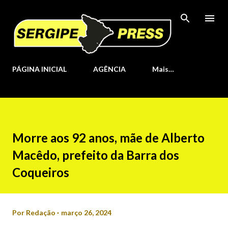
Pular para o conteúdo principal
PÁGINA INICIAL
AGÊNCIA
Mais…
Morre aos 92 anos, mãe de Alberto
Macêdo, prefeito da Barra dos
Coqueiros
Por
Redação
março 26, 2024