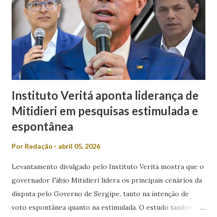
de poder. “Em meio a muitos casos de feminicídio,
misoginia e desrespeito, tem pré-candidato espalhando
machismo com as mulheres. Mulher em política, esqueça! É
isso que Valmir de Francisquinho disse ao ser questionado
se a sua mulher poderia ser uma...
Instituto Veritá aponta liderança de
Mitidieri em pesquisas estimulada e
espontânea
Por
Redação
abril 05, 2026
Levantamento divulgado pelo Instituto Veritá mostra que o
governador Fábio Mitidieri lidera os principais cenários da
disputa pelo Governo de Sergipe, tanto na intenção de
voto espontânea quanto na estimulada. O estudo também