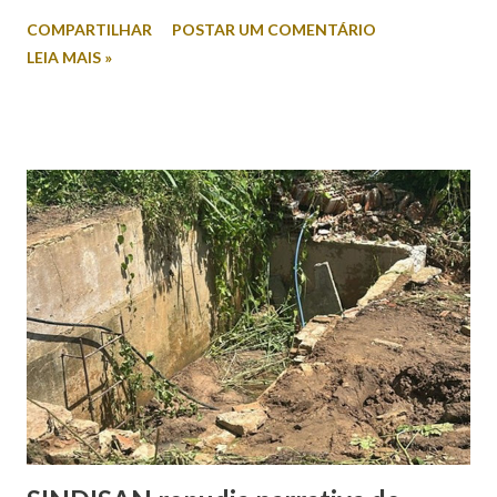
revela índices relevantes de rejeição entre os nomes
COMPARTILHAR
POSTAR UM COMENTÁRIO
colocados. Na intenção espontânea, quando o eleitor
LEIA MAIS »
responde sem a apresentação de candidatos, Mitidieri
aparece com 45,2% das citações. Em seguida, surge Valmir
de Francisquinho, com 39,2%, enquanto Ricardo Marques
registra 9,8%. Outros nomes somam 5,9%. Já no cenário
estimulado, em que os candidatos são apresentados ao
entrevistado, Mitidieri mantém a liderança com 44,2%,
seguido por Valmir de Francisquinho, com 34,5%. Ricardo
Marques aparece com 17,6%, enquanto outros somam 3,7%.
O índice de eleitores indecisos, que não souberam ou
preferiram não responder, além de votos brancos e nulos,
chega a 22,6%. O levantamento também mediu a rejeição
dos candidatos. Nesse...