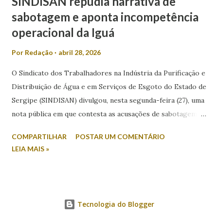
SINDISAN repudia narrativa de
sabotagem e aponta incompetência
operacional da Iguá
Por
Redação
abril 28, 2026
O Sindicato dos Trabalhadores na Indústria da Purificação e
Distribuição de Água e em Serviços de Esgoto do Estado de
Sergipe (SINDISAN) divulgou, nesta segunda-feira (27), uma
nota pública em que contesta as acusações de sabotagem
relacionadas aos recentes episódios de falta de água em
COMPARTILHAR
POSTAR UM COMENTÁRIO
Aracaju e região metropolitana. A entidade atribui o
LEIA MAIS »
problema a falhas operacionais da concessionária Iguá
Saneamento e critica a postura do Governo do Estado.
Segundo o sindicato, após reunião com técnicos da
Companhia de Saneamento de Sergipe, o sistema de
Tecnologia do Blogger
abastecimento da região afetada, que inclui Zona de