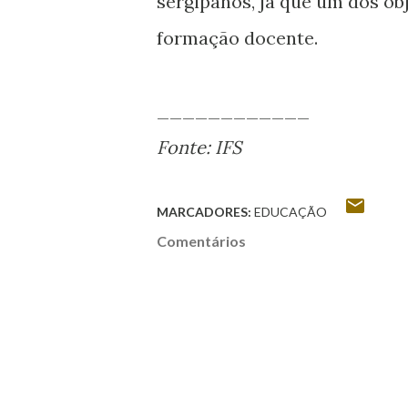
sergipanos, já que um dos obj
formação docente.
____________
Fonte: IFS
MARCADORES:
EDUCAÇÃO
Comentários