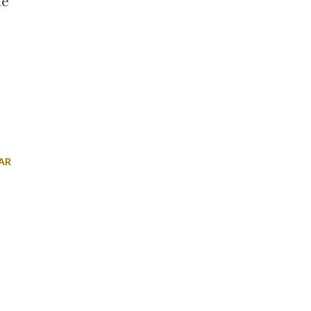
de
AR