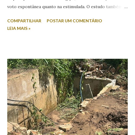
voto espontânea quanto na estimulada. O estudo também
revela índices relevantes de rejeição entre os nomes
COMPARTILHAR
POSTAR UM COMENTÁRIO
colocados. Na intenção espontânea, quando o eleitor
LEIA MAIS »
responde sem a apresentação de candidatos, Mitidieri
aparece com 45,2% das citações. Em seguida, surge Valmir
de Francisquinho, com 39,2%, enquanto Ricardo Marques
registra 9,8%. Outros nomes somam 5,9%. Já no cenário
estimulado, em que os candidatos são apresentados ao
entrevistado, Mitidieri mantém a liderança com 44,2%,
seguido por Valmir de Francisquinho, com 34,5%. Ricardo
Marques aparece com 17,6%, enquanto outros somam 3,7%.
O índice de eleitores indecisos, que não souberam ou
preferiram não responder, além de votos brancos e nulos,
chega a 22,6%. O levantamento também mediu a rejeição
dos candidatos. Nesse...