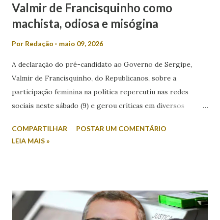
Valmir de Francisquinho como
machista, odiosa e misógina
Por
Redação
maio 09, 2026
A declaração do pré-candidato ao Governo de Sergipe,
Valmir de Francisquinho, do Republicanos, sobre a
participação feminina na política repercutiu nas redes
sociais neste sábado (9) e gerou críticas em diversos
setores. Durante entrevista ao radialista Carlino Souza, da
COMPARTILHAR
POSTAR UM COMENTÁRIO
Itabaiana FM, Valmir foi questionado sobre a possibilidade
LEIA MAIS »
de sua esposa disputar um cargo eletivo. Em resposta,
afirmou: “Mulher minha não se envolve em política não.
Mulher em política, esqueça!”. A fala foi criticada pela
comunicadora de Poço Verde, Laís Araújo, que classificou a
declaração como machista e misógina. Por meio das redes
sociais, Laís afirmou que discursos desse tipo contribuem