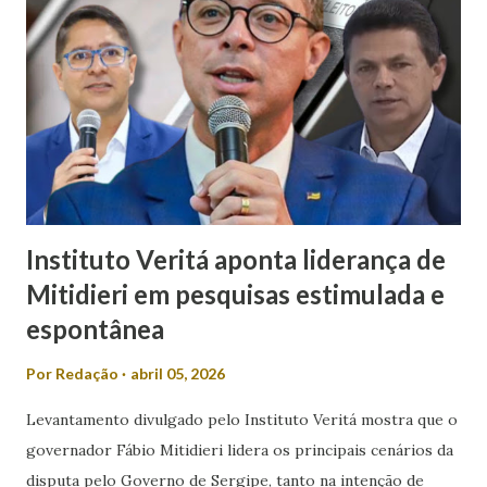
para o desrespeito e a exclusão das mulheres dos espaços
de poder. “Em meio a muitos casos de feminicídio,
misoginia e desrespeito, tem pré-candidato espalhando
machismo com as mulheres. Mulher em política, esqueça! É
isso que Valmir de Francisquinho disse ao ser questionado
se a sua mulher poderia ser uma...
Instituto Veritá aponta liderança de
Mitidieri em pesquisas estimulada e
espontânea
Por
Redação
abril 05, 2026
Levantamento divulgado pelo Instituto Veritá mostra que o
governador Fábio Mitidieri lidera os principais cenários da
disputa pelo Governo de Sergipe, tanto na intenção de