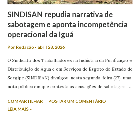
SINDISAN repudia narrativa de
sabotagem e aponta incompetência
operacional da Iguá
Por
Redação
abril 28, 2026
O Sindicato dos Trabalhadores na Indústria da Purificação e
Distribuição de Água e em Serviços de Esgoto do Estado de
Sergipe (SINDISAN) divulgou, nesta segunda-feira (27), uma
nota pública em que contesta as acusações de sabotagem
relacionadas aos recentes episódios de falta de água em
COMPARTILHAR
POSTAR UM COMENTÁRIO
Aracaju e região metropolitana. A entidade atribui o
LEIA MAIS »
problema a falhas operacionais da concessionária Iguá
Saneamento e critica a postura do Governo do Estado.
Segundo o sindicato, após reunião com técnicos da
Companhia de Saneamento de Sergipe, o sistema de