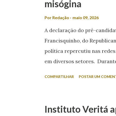
misógina
Por
Redação
maio 09, 2026
A declaração do pré-candida
Francisquinho, do Republican
política repercutiu nas redes
em diversos setores. Durante 
da Itabaiana FM, Valmir foi q
COMPARTILHAR
POSTAR UM COMEN
esposa disputar um cargo ele
minha não se envolve em polí
A fala foi criticada pela com
Instituto Veritá 
classificou a declaração com