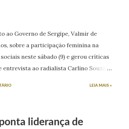
to ao Governo de Sergipe, Valmir de
os, sobre a participação feminina na
 sociais neste sábado (9) e gerou críticas
entrevista ao radialista Carlino Souza,
uestionado sobre a possibilidade de sua
TÁRIO
LEIA MAIS »
tivo. Em resposta, afirmou: “Mulher
tica não. Mulher em política, esqueça!”.
unicadora de Poço Verde, Laís Araújo, que
aponta liderança de
o machista e misógina. Por meio das