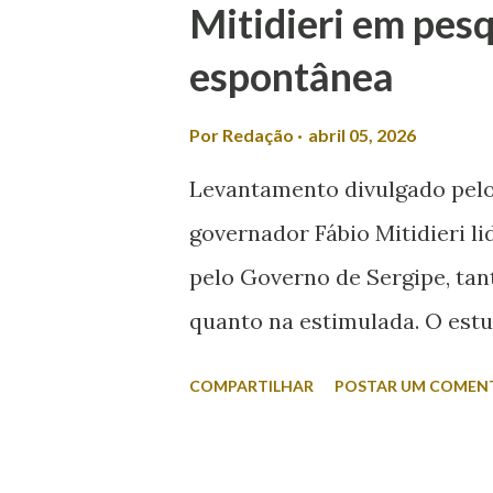
Mitidieri em pesq
redes sociais, Laís afirmou 
espontânea
o desrespeito e a exclusão d
meio a muitos casos de femin
Por
Redação
abril 05, 2026
candidato espalhando machi
Levantamento divulgado pelo 
política, esqueça! É isso que
governador Fábio Mitidieri li
questionado se a sua mulher 
pelo Governo de Sergipe, tan
quanto na estimulada. O estu
rejeição entre os nomes col
COMPARTILHAR
POSTAR UM COMEN
o eleitor responde sem a apr
aparece com 45,2% das citaçõ