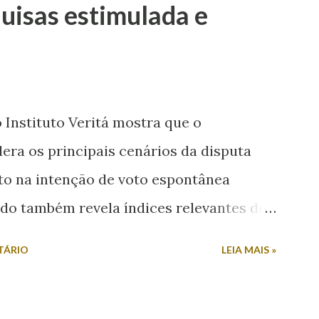
uisas estimulada e
que discursos desse tipo contribuem para
as mulheres dos espaços de poder. “Em
icídio, misoginia e desrespeito, tem pré-
smo com as mulheres. Mulher em
Instituto Veritá mostra que o
 Valmir de Francisquinho disse ao ser
dera os principais cenários da disputa
poderia ser uma...
to na intenção de voto espontânea
do também revela índices relevantes de
ocados. Na intenção espontânea, quando
TÁRIO
LEIA MAIS »
esentação de candidatos, Mitidieri
es. Em seguida, surge Valmir de