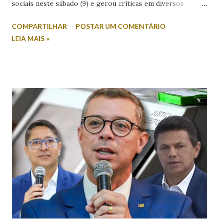
sociais neste sábado (9) e gerou críticas em diversos
setores. Durante entrevista ao radialista Carlino Souza, da
COMPARTILHAR
POSTAR UM COMENTÁRIO
Itabaiana FM, Valmir foi questionado sobre a possibilidade
LEIA MAIS »
de sua esposa disputar um cargo eletivo. Em resposta,
afirmou: “Mulher minha não se envolve em política não.
Mulher em política, esqueça!”. A fala foi criticada pela
comunicadora de Poço Verde, Laís Araújo, que classificou a
declaração como machista e misógina. Por meio das redes
sociais, Laís afirmou que discursos desse tipo contribuem
para o desrespeito e a exclusão das mulheres dos espaços
de poder. “Em meio a muitos casos de feminicídio,
misoginia e desrespeito, tem pré-candidato espalhando
machismo com as mulheres. Mulher em política, esqueça! É
isso que Valmir de Francisquinho disse ao ser questionado
se a sua mulher poderia ser uma...