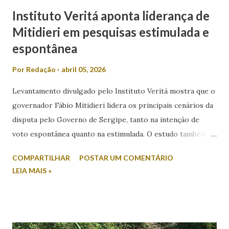
Instituto Veritá aponta liderança de
Mitidieri em pesquisas estimulada e
espontânea
Por
Redação
abril 05, 2026
Levantamento divulgado pelo Instituto Veritá mostra que o
governador Fábio Mitidieri lidera os principais cenários da
disputa pelo Governo de Sergipe, tanto na intenção de
voto espontânea quanto na estimulada. O estudo também
revela índices relevantes de rejeição entre os nomes
COMPARTILHAR
POSTAR UM COMENTÁRIO
colocados. Na intenção espontânea, quando o eleitor
LEIA MAIS »
responde sem a apresentação de candidatos, Mitidieri
aparece com 45,2% das citações. Em seguida, surge Valmir
de Francisquinho, com 39,2%, enquanto Ricardo Marques
registra 9,8%. Outros nomes somam 5,9%. Já no cenário