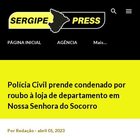
Pular para o conteúdo principal
PÁGINA INICIAL
AGÊNCIA
Mais…
Polícia Civil prende condenado por
roubo à loja de departamento em
Nossa Senhora do Socorro
Por
Redação
abril 01, 2023