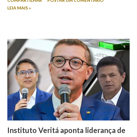
COMPARTILHAR
POSTAR UM COMENTÁRIO
Itabaiana FM, Valmir foi questionado sobre a possibilidade
LEIA MAIS »
de sua esposa disputar um cargo eletivo. Em resposta,
afirmou: “Mulher minha não se envolve em política não.
Mulher em política, esqueça!”. A fala foi criticada pela
comunicadora de Poço Verde, Laís Araújo, que classificou a
declaração como machista e misógina. Por meio das redes
sociais, Laís afirmou que discursos desse tipo contribuem
para o desrespeito e a exclusão das mulheres dos espaços
de poder. “Em meio a muitos casos de feminicídio,
misoginia e desrespeito, tem pré-candidato espalhando
machismo com as mulheres. Mulher em política, esqueça! É
isso que Valmir de Francisquinho disse ao ser questionado
se a sua mulher poderia ser uma...
Instituto Veritá aponta liderança de