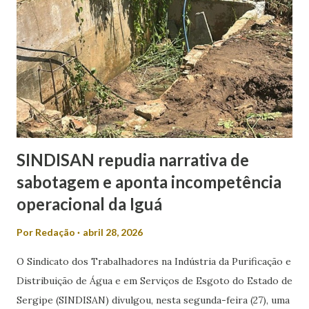
seguido por Valmir de Francisquinho, com 34,5%. Ricardo
Marques aparece com 17,6%, enquanto outros somam 3,7%.
O índice de eleitores indecisos, que não souberam ou
preferiram não responder, além de votos brancos e nulos,
chega a 22,6%. O levantamento também mediu a rejeição
dos candidatos. Nesse...
SINDISAN repudia narrativa de
sabotagem e aponta incompetência
operacional da Iguá
Por
Redação
abril 28, 2026
O Sindicato dos Trabalhadores na Indústria da Purificação e
Distribuição de Água e em Serviços de Esgoto do Estado de
Sergipe (SINDISAN) divulgou, nesta segunda-feira (27), uma