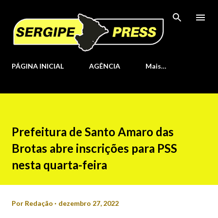
Pular para o conteúdo principal
PÁGINA INICIAL
AGÊNCIA
Mais…
Prefeitura de Santo Amaro das
Brotas abre inscrições para PSS
nesta quarta-feira
Por
Redação
dezembro 27, 2022