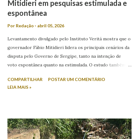
Mitidieri em pesquisas estimulada e
espontânea
Por
Redação
abril 05, 2026
Levantamento divulgado pelo Instituto Veritá mostra que o
governador Fábio Mitidieri lidera os principais cenários da
disputa pelo Governo de Sergipe, tanto na intenção de
voto espontânea quanto na estimulada. O estudo também
revela índices relevantes de rejeição entre os nomes
COMPARTILHAR
POSTAR UM COMENTÁRIO
colocados. Na intenção espontânea, quando o eleitor
LEIA MAIS »
responde sem a apresentação de candidatos, Mitidieri
aparece com 45,2% das citações. Em seguida, surge Valmir
de Francisquinho, com 39,2%, enquanto Ricardo Marques
registra 9,8%. Outros nomes somam 5,9%. Já no cenário
estimulado, em que os candidatos são apresentados ao
entrevistado, Mitidieri mantém a liderança com 44,2%,