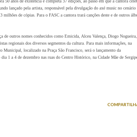
ra 50 anos de existência e completa 37 edições, ao passo em que a cantora cele
ndo lançado pela artista, responsável pela divulgação do axé music no cenário
3 milhões de cópias. Para o FASC a cantora trará canções deste e de outros álb
ça de outros nomes conhecidos como Emicida, Alceu Valença, Diogo Nogueira,
stas regionais dos diversos segmentos da cultura. Para mais informações, na
ço Municipal, localizado na Praça São Francisco, será o lançamento da
 dia 1 a 4 de dezembro nas ruas do Centro Histórico, na Cidade Mãe de Sergip
COMPARTILH