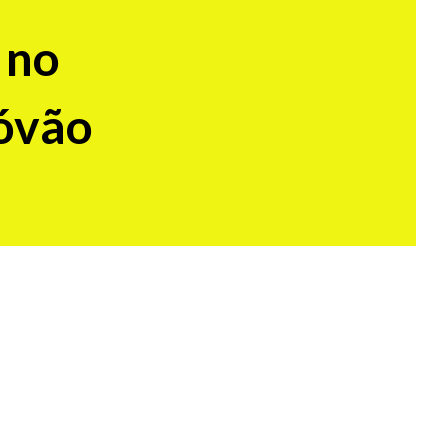
 no
tóvão