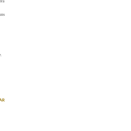
bra
uns
e.
AR