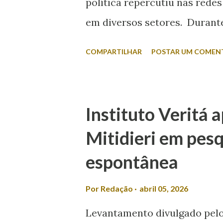
política repercutiu nas redes
em diversos setores. Durante 
da Itabaiana FM, Valmir foi q
COMPARTILHAR
POSTAR UM COMEN
esposa disputar um cargo ele
minha não se envolve em polí
A fala foi criticada pela com
Instituto Veritá 
classificou a declaração com
Mitidieri em pesq
redes sociais, Laís afirmou 
espontânea
o desrespeito e a exclusão d
meio a muitos casos de femin
Por
Redação
abril 05, 2026
candidato espalhando machi
Levantamento divulgado pelo 
política, esqueça! É isso que