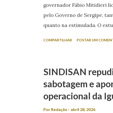
governador Fábio Mitidieri li
questionado se a sua mulher 
pelo Governo de Sergipe, tan
quanto na estimulada. O estu
rejeição entre os nomes col
COMPARTILHAR
POSTAR UM COMEN
o eleitor responde sem a apr
aparece com 45,2% das citaçõ
Francisquinho, com 39,2%, e
SINDISAN repudia
Outros nomes somam 5,9%. Já
sabotagem e apo
candidatos são apresentados 
operacional da I
liderança com 44,2%, seguid
34,5%. Ricardo Marques apa
Por
Redação
abril 28, 2026