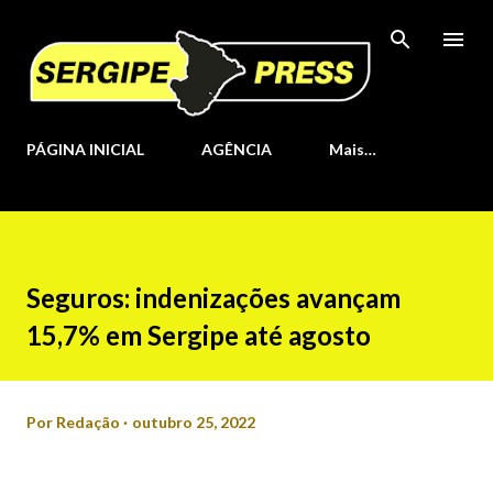
Pular para o conteúdo principal
PÁGINA INICIAL
AGÊNCIA
Mais…
Seguros: indenizações avançam
15,7% em Sergipe até agosto
Por
Redação
outubro 25, 2022