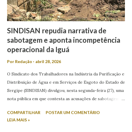
dos candidatos. Nesse...
SINDISAN repudia narrativa de
sabotagem e aponta incompetência
operacional da Iguá
Por
Redação
abril 28, 2026
O Sindicato dos Trabalhadores na Indústria da Purificação e
Distribuição de Água e em Serviços de Esgoto do Estado de
Sergipe (SINDISAN) divulgou, nesta segunda-feira (27), uma
nota pública em que contesta as acusações de sabotagem
relacionadas aos recentes episódios de falta de água em
COMPARTILHAR
POSTAR UM COMENTÁRIO
Aracaju e região metropolitana. A entidade atribui o
LEIA MAIS »
problema a falhas operacionais da concessionária Iguá
Saneamento e critica a postura do Governo do Estado.