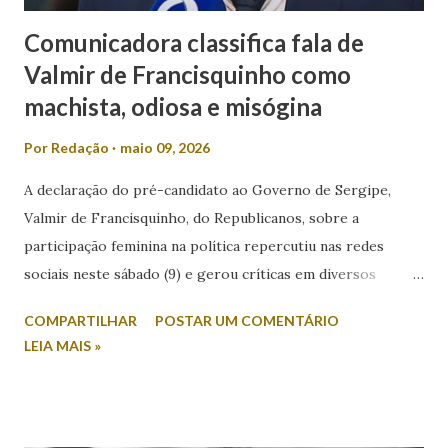
Comunicadora classifica fala de
Valmir de Francisquinho como
machista, odiosa e misógina
Por
Redação
maio 09, 2026
A declaração do pré-candidato ao Governo de Sergipe,
Valmir de Francisquinho, do Republicanos, sobre a
participação feminina na política repercutiu nas redes
sociais neste sábado (9) e gerou críticas em diversos
setores. Durante entrevista ao radialista Carlino Souza, da
COMPARTILHAR
POSTAR UM COMENTÁRIO
Itabaiana FM, Valmir foi questionado sobre a possibilidade
LEIA MAIS »
de sua esposa disputar um cargo eletivo. Em resposta,
afirmou: “Mulher minha não se envolve em política não.
Mulher em política, esqueça!”. A fala foi criticada pela
comunicadora de Poço Verde, Laís Araújo, que classificou a