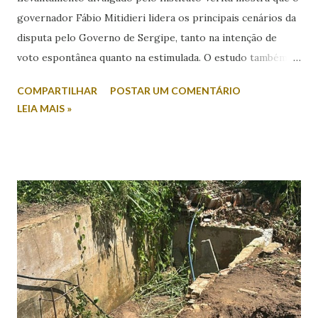
governador Fábio Mitidieri lidera os principais cenários da
disputa pelo Governo de Sergipe, tanto na intenção de
voto espontânea quanto na estimulada. O estudo também
revela índices relevantes de rejeição entre os nomes
COMPARTILHAR
POSTAR UM COMENTÁRIO
colocados. Na intenção espontânea, quando o eleitor
LEIA MAIS »
responde sem a apresentação de candidatos, Mitidieri
aparece com 45,2% das citações. Em seguida, surge Valmir
de Francisquinho, com 39,2%, enquanto Ricardo Marques
registra 9,8%. Outros nomes somam 5,9%. Já no cenário
estimulado, em que os candidatos são apresentados ao
entrevistado, Mitidieri mantém a liderança com 44,2%,
seguido por Valmir de Francisquinho, com 34,5%. Ricardo
Marques aparece com 17,6%, enquanto outros somam 3,7%.
O índice de eleitores indecisos, que não souberam ou
preferiram não responder, além de votos brancos e nulos,
chega a 22,6%. O levantamento também mediu a rejeição