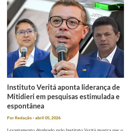
declaração como machista e misógina. Por meio das redes
sociais, Laís afirmou que discursos desse tipo contribuem
para o desrespeito e a exclusão das mulheres dos espaços
de poder. “Em meio a muitos casos de feminicídio,
misoginia e desrespeito, tem pré-candidato espalhando
machismo com as mulheres. Mulher em política, esqueça! É
isso que Valmir de Francisquinho disse ao ser questionado
se a sua mulher poderia ser uma...
Instituto Veritá aponta liderança de
Mitidieri em pesquisas estimulada e
espontânea
Por
Redação
abril 05, 2026
Levantamento divulgado pelo Instituto Veritá mostra que o