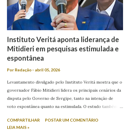
isso que Valmir de Francisquinho disse ao ser questionado
se a sua mulher poderia ser uma...
Instituto Veritá aponta liderança de
Mitidieri em pesquisas estimulada e
espontânea
Por
Redação
abril 05, 2026
Levantamento divulgado pelo Instituto Veritá mostra que o
governador Fábio Mitidieri lidera os principais cenários da
disputa pelo Governo de Sergipe, tanto na intenção de
voto espontânea quanto na estimulada. O estudo também
revela índices relevantes de rejeição entre os nomes
COMPARTILHAR
POSTAR UM COMENTÁRIO
colocados. Na intenção espontânea, quando o eleitor
LEIA MAIS »