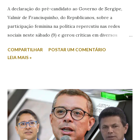
A declaração do pré-candidato ao Governo de Sergipe,
Valmir de Francisquinho, do Republicanos, sobre a
participação feminina na política repercutiu nas redes
sociais neste sábado (9) e gerou críticas em diversos
setores. Durante entrevista ao radialista Carlino Souza, da
COMPARTILHAR
POSTAR UM COMENTÁRIO
Itabaiana FM, Valmir foi questionado sobre a possibilidade
LEIA MAIS »
de sua esposa disputar um cargo eletivo. Em resposta,
afirmou: “Mulher minha não se envolve em política não.
Mulher em política, esqueça!”. A fala foi criticada pela
comunicadora de Poço Verde, Laís Araújo, que classificou a
declaração como machista e misógina. Por meio das redes
sociais, Laís afirmou que discursos desse tipo contribuem
para o desrespeito e a exclusão das mulheres dos espaços
de poder. “Em meio a muitos casos de feminicídio,
misoginia e desrespeito, tem pré-candidato espalhando
machismo com as mulheres. Mulher em política, esqueça! É