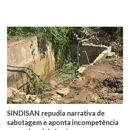
responde sem a apresentação de candidatos, Mitidieri
aparece com 45,2% das citações. Em seguida, surge Valmir
de Francisquinho, com 39,2%, enquanto Ricardo Marques
registra 9,8%. Outros nomes somam 5,9%. Já no cenário
estimulado, em que os candidatos são apresentados ao
entrevistado, Mitidieri mantém a liderança com 44,2%,
seguido por Valmir de Francisquinho, com 34,5%. Ricardo
Marques aparece com 17,6%, enquanto outros somam 3,7%.
O índice de eleitores indecisos, que não souberam ou
preferiram não responder, além de votos brancos e nulos,
chega a 22,6%. O levantamento também mediu a rejeição
dos candidatos. Nesse...
SINDISAN repudia narrativa de
sabotagem e aponta incompetência