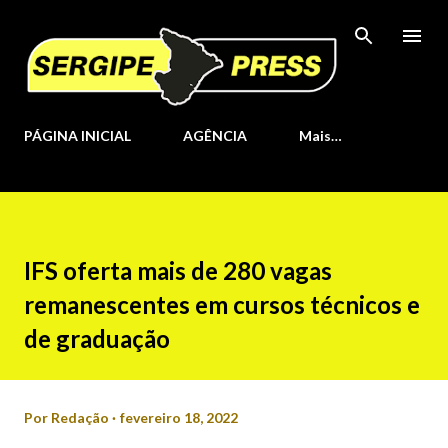
Pular para o conteúdo principal
PÁGINA INICIAL
AGÊNCIA
Mais…
IFS oferta mais de 280 vagas
remanescentes em cursos técnicos e
de graduação
Por
Redação
fevereiro 18, 2022